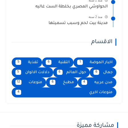
منذ 2 سنة
الحواوشي المصري بخلطة الست غاليه
منذ 2 سنة
مدينة بيت لحم وسبب تسميتها
الاقسام
اخبار الموضة
التقنية
تغذية
5
6
1
جمال
حول العالم
دلالات الالوان
5
6
6
مدن عربيه
مطبخ
منوعات
12
6
4
منوعات اخري
4
مشاركة مميزة